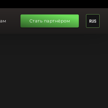
рам
Стать партнёром
RUS