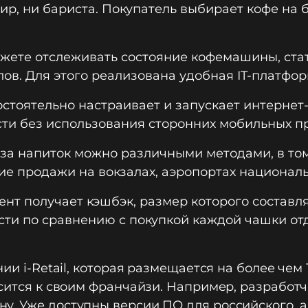
сир, ни бариста. Покупатель выбирает кофе на
жете отслеживать состояние кофемашины, стат
лов. Для этого реализована удобная IT-платфор
тоятельно настраивает и запускает интернет-
сти без использования сторонних мобильных п
за напиток можно различными методами, в том
е продажи на вокзалах, аэропортах националь
ент получает кэшбэк, размер которого состав
сти по сравнению с покупкой каждой чашки от
ии i-Retail, которая размещается на более чем
осится к своим франчайзи. Например, разработ
у. Уже доступны версии ПО для российского, а