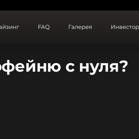
айзинг
FAQ
Галерея
Инвесто
офейню с нуля?